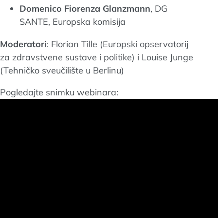
Domenico Fiorenza Glanzmann
, DG
SANTE, Europska komisija
Moderatori
: Florian Tille (Europski opservatorij
za zdravstvene sustave i politike) i Louise Junge
(Tehničko sveučilište u Berlinu)
Pogledajte snimku webinara: